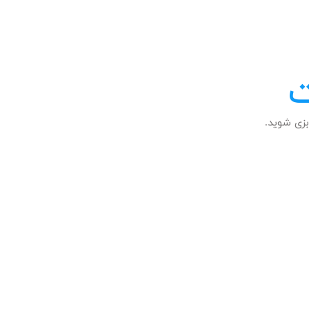
ت
زی شوید.