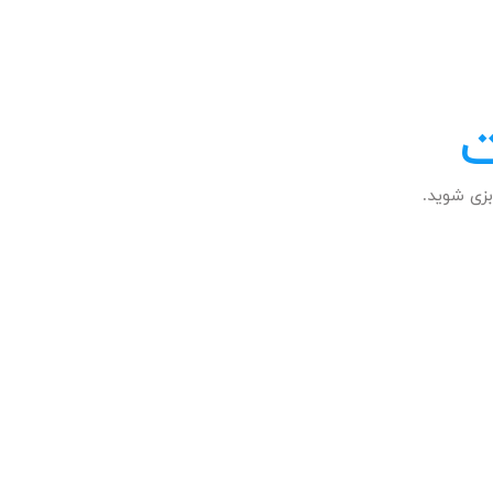
ت
زی شوید.