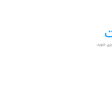
ت
زی شوید.